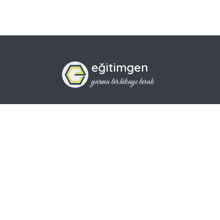
eğitimgen
yarına bir hikaye bırak
iletisim@egitimgen.com
Sorun Bildir
Barış Kartal 0546 614 13 00
Yusuf Can Bekar 0538 326 97 91