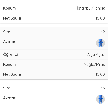
İstanbul/Pendik
15.00
42
Alya Ayaz
Muğla/Milas
15.00
43