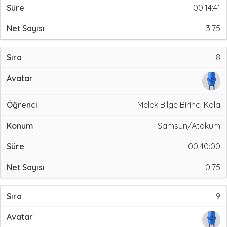
00:14:41
3.75
8
Melek Bilge Birinci Kola
Samsun/Atakum
00:40:00
0.75
9