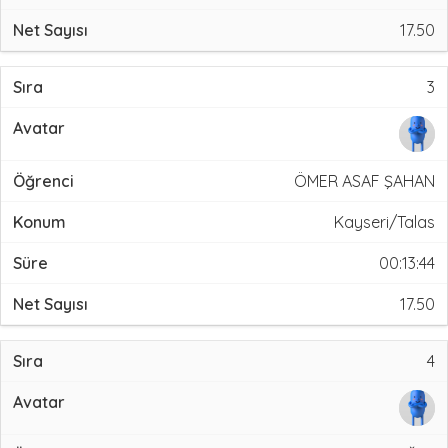
17.50
3
ÖMER ASAF ŞAHAN
Kayseri/Talas
00:13:44
17.50
4