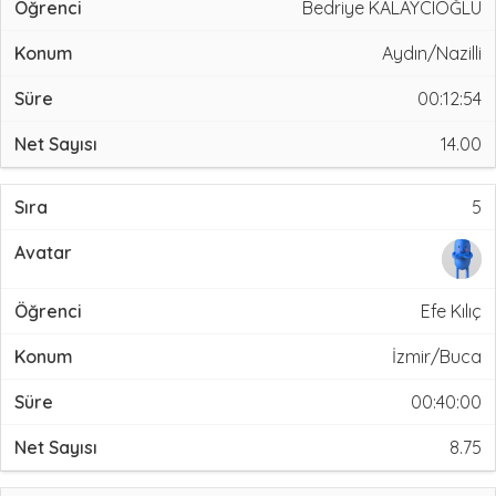
Bedriye KALAYCIOĞLU
Aydın/Nazilli
00:12:54
14.00
5
Efe Kılıç
İzmir/Buca
00:40:00
8.75