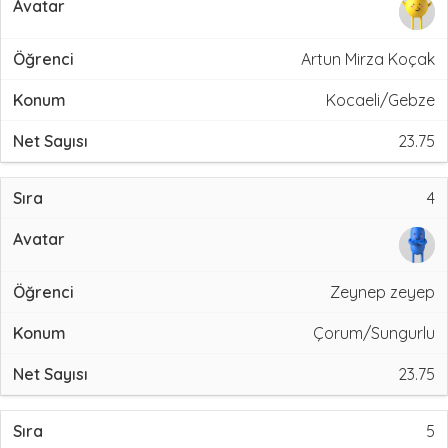
Artun Mirza Koçak
Kocaeli/Gebze
23.75
4
Zeynep zeyep
Çorum/Sungurlu
23.75
5