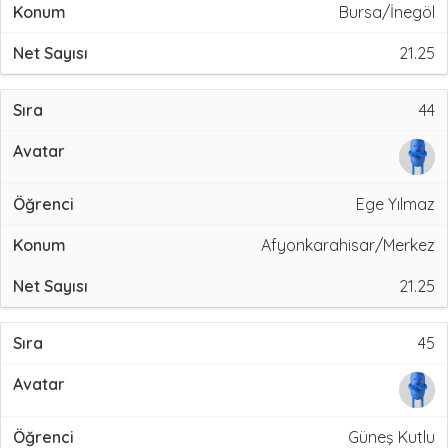
Bursa/İnegöl
21.25
44
Ege Yılmaz
Afyonkarahisar/Merkez
21.25
45
Güneş Kutlu