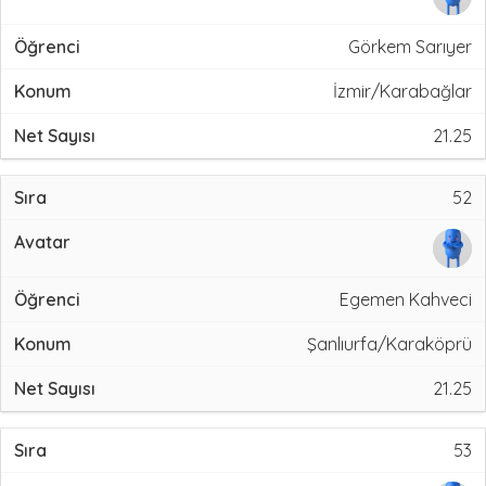
Görkem Sarıyer
İzmir/Karabağlar
21.25
52
Egemen Kahveci
Şanlıurfa/Karaköprü
21.25
53