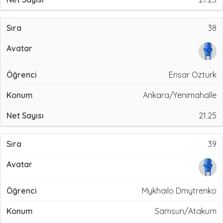
38
Ensar Ozturk
Ankara/Yenimahalle
21.25
39
Mykhailo Dmytrenko
Samsun/Atakum