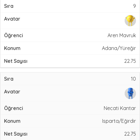
9
Aren Mavruk
Adana/Yüreğir
22.75
10
Necati Kantar
Isparta/Eğirdir
22.75