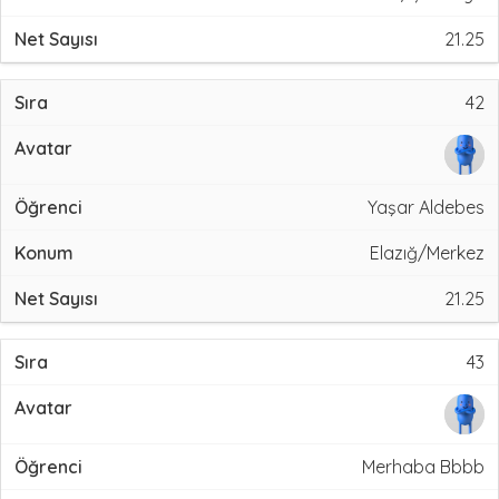
21.25
42
Yaşar Aldebes
Elazığ/Merkez
21.25
43
Merhaba Bbbb