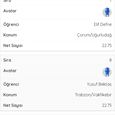
7
Elif Defne
Çorum/Uğurludağ
22.75
8
Yusuf Bektas
Trabzon/Vakfıkebir
22.75