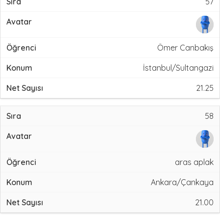
57
Ömer Canbakış
İstanbul/Sultangazi
21.25
58
aras aplak
Ankara/Çankaya
21.00