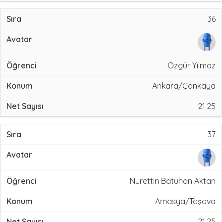
36
Özgür Yilmaz
Ankara/Çankaya
21.25
37
Nurettin Batuhan Aktan
Amasya/Taşova
21.25