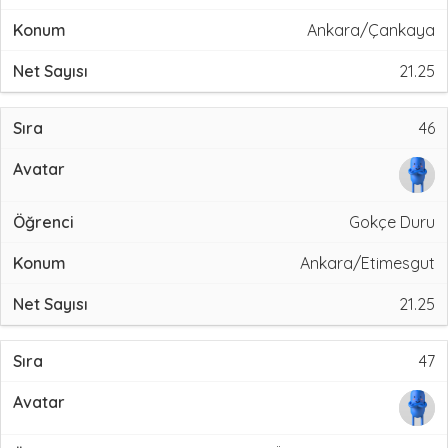
Ankara/Çankaya
21.25
46
Gokçe Duru
Ankara/Etimesgut
21.25
47