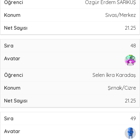
Özgür Erdem SARIKUŞ
Sivas/Merkez
21.25
48
Selen İkra Karadaş
Şırnak/Cizre
21.25
49