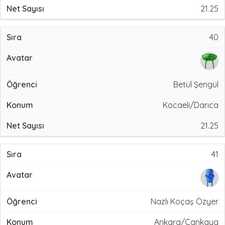
21.25
40
Betül Şengül
Kocaeli/Darıca
21.25
41
Nazlı Koçaş Özyer
Ankara/Çankaya