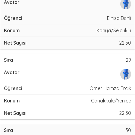
E.nisa Benli
Konya/Selçuklu
22.50
29
Ömer Hamza Ercik
Çanakkale/Yenice
22.50
30