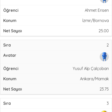
Ahmet Erisen
İzmir/Bornova
25.00
2
Yusuf Alp Çalçoban
Ankara/Mamak
23.75
3