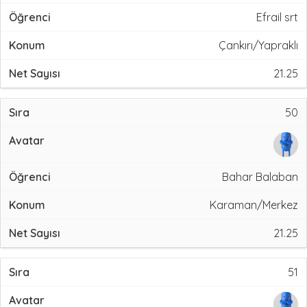
Efrail srt
Çankırı/Yapraklı
21.25
50
Bahar Balaban
Karaman/Merkez
21.25
51