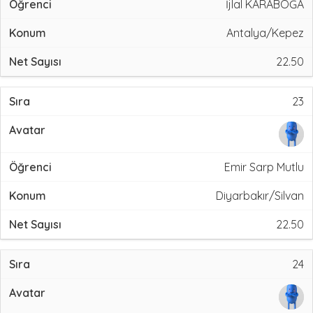
İjlal KARABOĞA
Antalya/Kepez
22.50
23
Emir Sarp Mutlu
Diyarbakır/Silvan
22.50
24