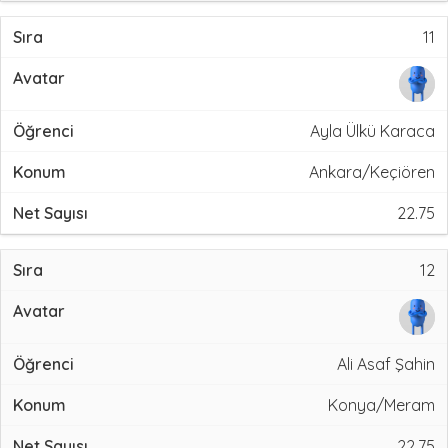
11
Ayla Ülkü Karaca
Ankara/Keçiören
22.75
12
Ali Asaf Şahin
Konya/Meram
22.75