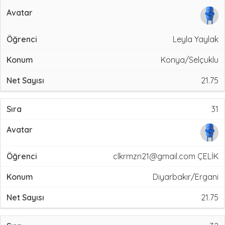
Leyla Yaylak
Konya/Selçuklu
21.75
31
clkrmzn21@gmail.com ÇELİK
Diyarbakır/Ergani
21.75