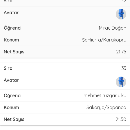
32
Miraç Doğan
Şanlıurfa/Karaköprü
21.75
33
mehmet ruzgar ulku
Sakarya/Sapanca
21.50