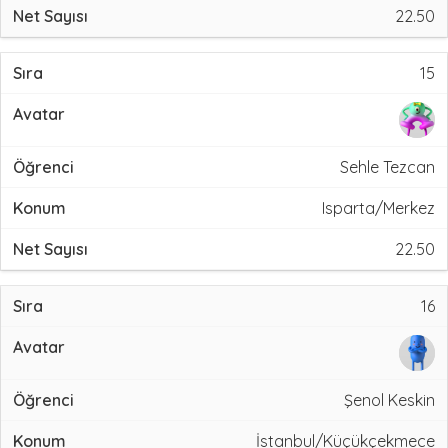
22.50
15
Sehle Tezcan
Isparta/Merkez
22.50
16
Şenol Keskin
İstanbul/Küçükçekmece