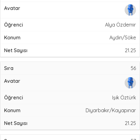
Alya Özdemir
Aydın/Söke
21.25
56
Işık Öztürk
Diyarbakır/Kayapınar
21.25